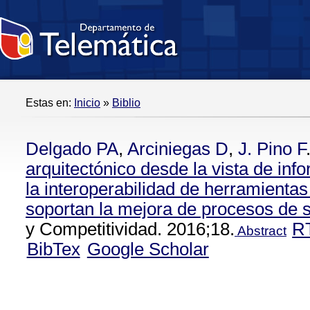
Estas en:
Inicio
»
Biblio
Delgado PA
,
Arciniegas D
,
J. Pino F
arquitectónico desde la vista de in
la interoperabilidad de herramienta
soportan la mejora de procesos de 
y Competitividad. 2016;18.
R
Abstract
BibTex
Google Scholar