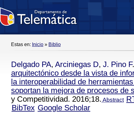
Estas en:
Inicio
»
Biblio
Delgado PA
,
Arciniegas D
,
J. Pino F
arquitectónico desde la vista de in
la interoperabilidad de herramienta
soportan la mejora de procesos de 
y Competitividad. 2016;18.
R
Abstract
BibTex
Google Scholar