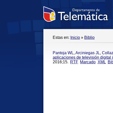
Estas en:
Inicio
»
Biblio
Pantoja WL
,
Arciniegas JL
,
Colla
aplicaciones de televisión digita
2016;15.
RTF
Marcado
XML
Bi