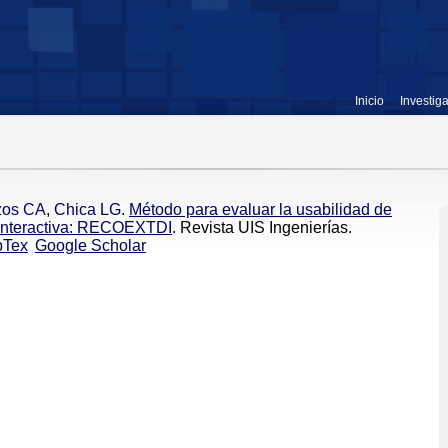
Inicio
Investig
zos CA
,
Chica LG
.
Método para evaluar la usabilidad de
l interactiva: RECOEXTDI
. Revista UIS Ingenierías.
bTex
Google Scholar