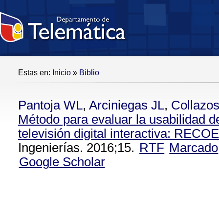
Estas en:
Inicio
»
Biblio
Pantoja WL
,
Arciniegas JL
,
Collazo
Método para evaluar la usabilidad d
televisión digital interactiva: REC
Ingenierías. 2016;15.
RTF
Marcado
Google Scholar