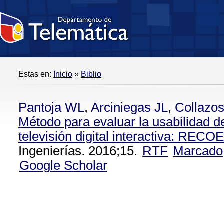
Estas en:
Inicio
»
Biblio
Pantoja WL
,
Arciniegas JL
,
Collazo
Método para evaluar la usabilidad d
televisión digital interactiva: REC
Ingenierías. 2016;15.
RTF
Marcado
Google Scholar