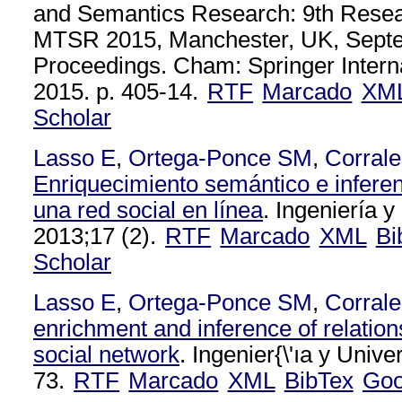
and Semantics Research: 9th Rese
MTSR 2015, Manchester, UK, Septe
Proceedings. Cham: Springer Interna
2015. p. 405-14.
RTF
Marcado
XM
Scholar
Lasso E
,
Ortega-Ponce SM
,
Corral
Enriquecimiento semántico e inferen
una red social en línea
. Ingeniería y
2013;17 (2).
RTF
Marcado
XML
Bi
Scholar
Lasso E
,
Ortega-Ponce SM
,
Corral
enrichment and inference of relation
social network
. Ingenier{\'ıa y Univ
73.
RTF
Marcado
XML
BibTex
Goo