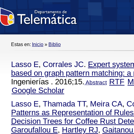
Estas en:
Inicio
»
Biblio
Lasso E
,
Corrales JC
.
Expert system
based on graph pattern matching: a
Ingenierías . 2016;15.
RTF
M
Abstract
Google Scholar
Lasso E
,
Thamada TT
,
Meira CA
,
Co
Patterns as Representation of Rules
Decision Trees for Coffee Rust Dete
Garoufallou E
,
Hartley RJ
,
Gaitanou