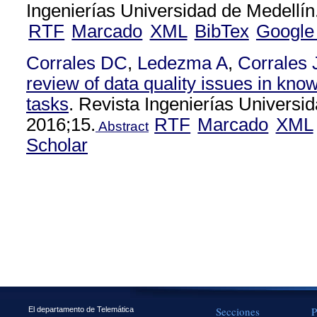
Ingenierías Universidad de Medellín
RTF
Marcado
XML
BibTex
Google
Corrales DC
,
Ledezma A
,
Corrales
review of data quality issues in kno
tasks
. Revista Ingenierías Universi
2016;15.
RTF
Marcado
XML
Abstract
Scholar
Secciones
P
El departamento de Telemática