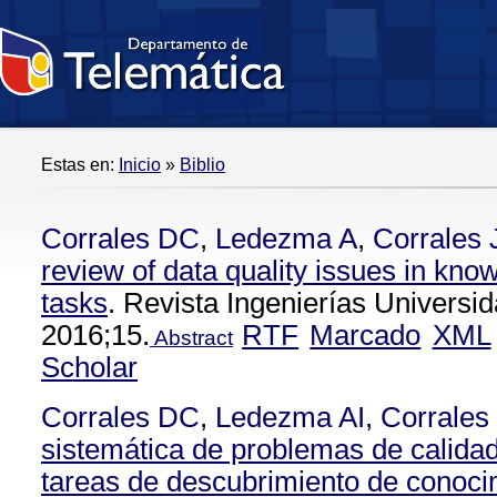
Estas en:
Inicio
»
Biblio
Corrales DC
,
Ledezma A
,
Corrales
review of data quality issues in kno
tasks
. Revista Ingenierías Universi
2016;15.
RTF
Marcado
XML
Abstract
Scholar
Corrales DC
,
Ledezma AI
,
Corrales
sistemática de problemas de calidad
tareas de descubrimiento de conoci