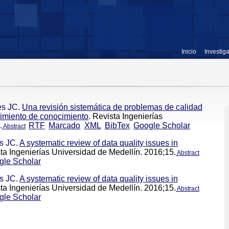
Inicio
Investig
es JC
.
Una revisión sistemática de problemas de calidad
rimiento de conocimiento
. Revista Ingenierías
.
RTF
Marcado
XML
BibTex
Google Scholar
Abstract
es JC
.
A systematic review of data quality issues in
sta Ingenierías Universidad de Medellín. 2016;15.
Abstract
gle Scholar
es JC
.
A systematic review of data quality issues in
sta Ingenierías Universidad de Medellín. 2016;15.
Abstract
gle Scholar