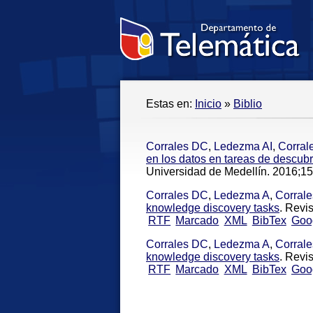
Estas en:
Inicio
»
Biblio
Corrales DC
,
Ledezma AI
,
Corral
en los datos en tareas de descub
Universidad de Medellín. 2016;15
Corrales DC
,
Ledezma A
,
Corral
knowledge discovery tasks
. Revi
RTF
Marcado
XML
BibTex
Goo
Corrales DC
,
Ledezma A
,
Corral
knowledge discovery tasks
. Revi
RTF
Marcado
XML
BibTex
Goo