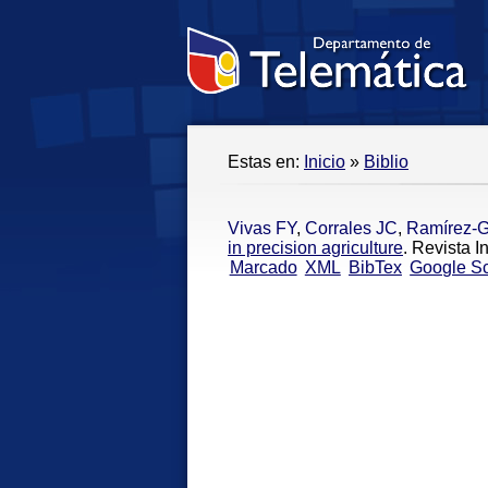
Estas en:
Inicio
»
Biblio
Vivas FY
,
Corrales JC
,
Ramírez-G
in precision agriculture
. Revista 
Marcado
XML
BibTex
Google Sc