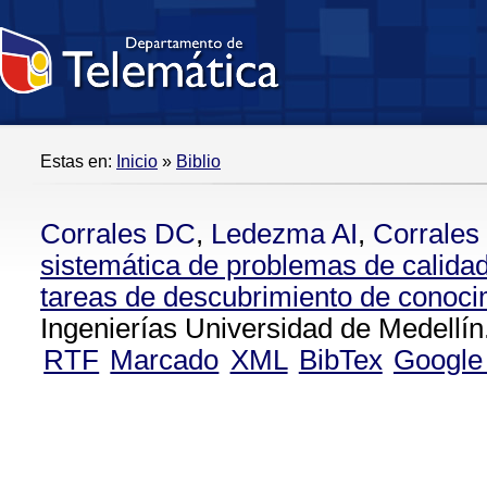
Estas en:
Inicio
»
Biblio
Corrales DC
,
Ledezma AI
,
Corrales
sistemática de problemas de calidad
tareas de descubrimiento de conoci
Ingenierías Universidad de Medellín
RTF
Marcado
XML
BibTex
Google