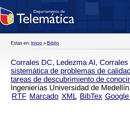
Estas en:
Inicio
»
Biblio
Corrales DC
,
Ledezma AI
,
Corrales
sistemática de problemas de calidad
tareas de descubrimiento de conoci
Ingenierías Universidad de Medellín
RTF
Marcado
XML
BibTex
Google