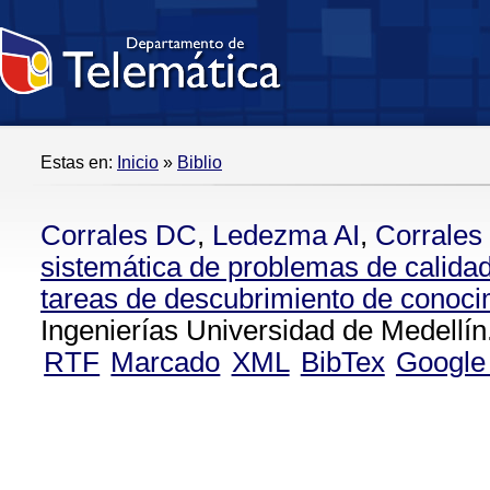
Estas en:
Inicio
»
Biblio
Corrales DC
,
Ledezma AI
,
Corrales
sistemática de problemas de calidad
tareas de descubrimiento de conoci
Ingenierías Universidad de Medellín
RTF
Marcado
XML
BibTex
Google