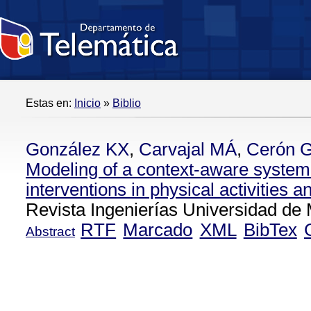
Estas en:
Inicio
»
Biblio
González KX
,
Carvajal MÁ
,
Cerón 
Modeling of a context-aware system
interventions in physical activities a
Revista Ingenierías Universidad de 
RTF
Marcado
XML
BibTex
Abstract