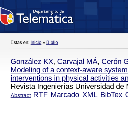
Estas en:
Inicio
»
Biblio
González KX
,
Carvajal MÁ
,
Cerón 
Modeling of a context-aware system
interventions in physical activities a
Revista Ingenierías Universidad de 
RTF
Marcado
XML
BibTex
Abstract