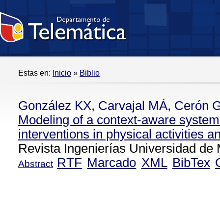
Estas en:
Inicio
»
Biblio
González KX
,
Carvajal MÁ
,
Cerón 
Modeling of a context-aware system
interventions in physical activities a
Revista Ingenierías Universidad de 
RTF
Marcado
XML
BibTex
Abstract