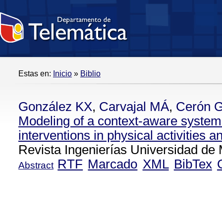
Estas en:
Inicio
»
Biblio
González KX
,
Carvajal MÁ
,
Cerón 
Modeling of a context-aware system
interventions in physical activities a
Revista Ingenierías Universidad de 
RTF
Marcado
XML
BibTex
Abstract