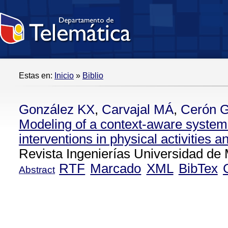
Estas en:
Inicio
»
Biblio
González KX
,
Carvajal MÁ
,
Cerón 
Modeling of a context-aware system
interventions in physical activities a
Revista Ingenierías Universidad de 
RTF
Marcado
XML
BibTex
Abstract