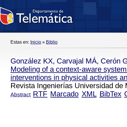
Estas en:
Inicio
»
Biblio
González KX
,
Carvajal MÁ
,
Cerón 
Modeling of a context-aware system
interventions in physical activities a
Revista Ingenierías Universidad de 
RTF
Marcado
XML
BibTex
Abstract