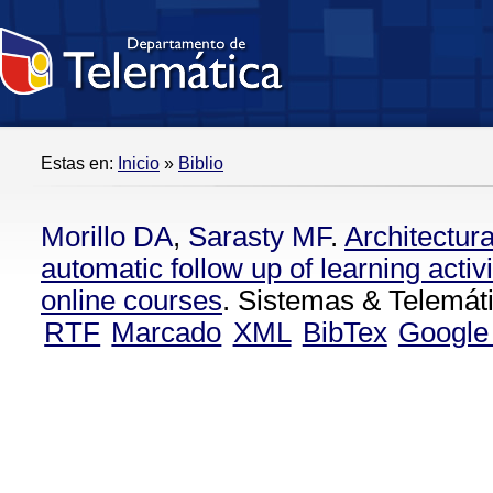
Estas en:
Inicio
»
Biblio
Morillo DA
,
Sarasty MF
.
Architectur
automatic follow up of learning activ
online courses
. Sistemas & Telemáti
RTF
Marcado
XML
BibTex
Google