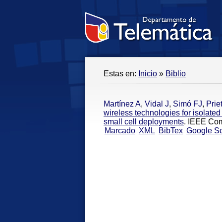
Estas en:
Inicio
»
Biblio
Martínez A
,
Vidal J
,
Simó FJ
,
Priet
wireless technologies for isolate
small cell deployments
. IEEE Com
Marcado
XML
BibTex
Google Sc