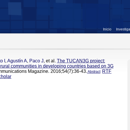
Inicio
Investig
o I
,
Agustín A
,
Paco J
, et al.
The TUCAN3G project:
d rural communities in developing countries based on 3G
munications Magazine. 2016;54(7):36-43.
RTF
Abstract
holar