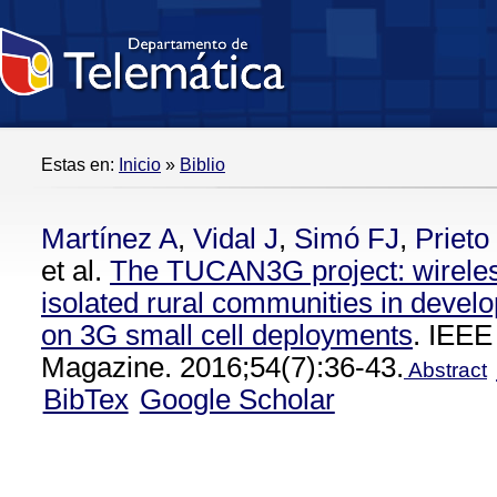
Estas en:
Inicio
»
Biblio
Martínez A
,
Vidal J
,
Simó FJ
,
Prieto 
et al.
The TUCAN3G project: wireles
isolated rural communities in devel
on 3G small cell deployments
. IEE
Magazine. 2016;54(7):36-43.
Abstract
BibTex
Google Scholar