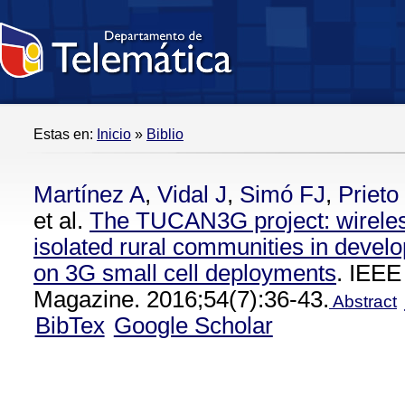
Estas en:
Inicio
»
Biblio
Martínez A
,
Vidal J
,
Simó FJ
,
Prieto 
et al.
The TUCAN3G project: wireles
isolated rural communities in devel
on 3G small cell deployments
. IEE
Magazine. 2016;54(7):36-43.
Abstract
BibTex
Google Scholar