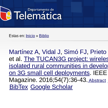
Estas en:
Inicio
»
Biblio
Martínez A
,
Vidal J
,
Simó FJ
,
Prieto 
et al.
The TUCAN3G project: wireles
isolated rural communities in devel
on 3G small cell deployments
. IEE
Magazine. 2016;54(7):36-43.
Abstract
BibTex
Google Scholar