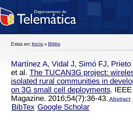
Estas en:
Inicio
»
Biblio
Martínez A
,
Vidal J
,
Simó FJ
,
Prieto 
et al.
The TUCAN3G project: wireles
isolated rural communities in devel
on 3G small cell deployments
. IEE
Magazine. 2016;54(7):36-43.
Abstract
BibTex
Google Scholar