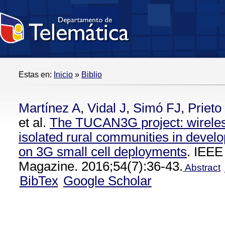
Estas en:
Inicio
»
Biblio
Martínez A
,
Vidal J
,
Simó FJ
,
Prieto 
et al.
The TUCAN3G project: wireles
isolated rural communities in devel
on 3G small cell deployments
. IEE
Magazine. 2016;54(7):36-43.
Abstract
BibTex
Google Scholar