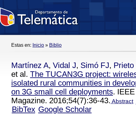
Estas en:
Inicio
»
Biblio
Martínez A
,
Vidal J
,
Simó FJ
,
Prieto 
et al.
The TUCAN3G project: wireles
isolated rural communities in devel
on 3G small cell deployments
. IEE
Magazine. 2016;54(7):36-43.
Abstract
BibTex
Google Scholar