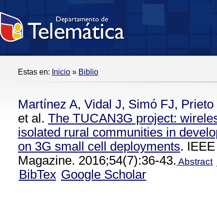
Estas en:
Inicio
»
Biblio
Martínez A
,
Vidal J
,
Simó FJ
,
Prieto 
et al.
The TUCAN3G project: wireles
isolated rural communities in devel
on 3G small cell deployments
. IEE
Magazine. 2016;54(7):36-43.
Abstract
BibTex
Google Scholar