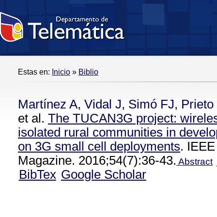
Estas en:
Inicio
»
Biblio
Martínez A
,
Vidal J
,
Simó FJ
,
Prieto 
et al.
The TUCAN3G project: wireles
isolated rural communities in devel
on 3G small cell deployments
. IEE
Magazine. 2016;54(7):36-43.
Abstract
BibTex
Google Scholar