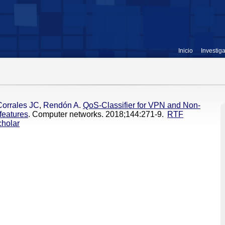
Inicio
Investig
Corrales JC
,
Rendón A
.
QoS-Classifier for VPN and Non-
features
. Computer networks. 2018;144:271-9.
RTF
holar