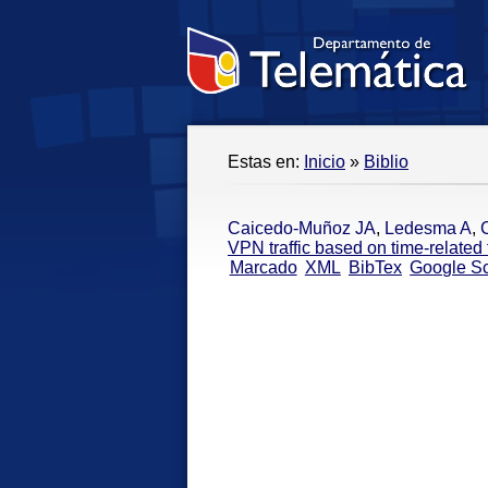
Estas en:
Inicio
»
Biblio
Caicedo-Muñoz JA
,
Ledesma A
,
VPN traffic based on time-related 
Marcado
XML
BibTex
Google Sc