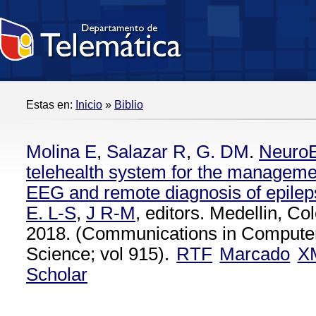
Estas en:
Inicio
»
Biblio
Molina E
,
Salazar R
,
G. DM
.
NeuroE
telehealth system for the management
EEG and remote diagnosis of epilep
E. L-S
,
J R-M
, editors. Medellin, Co
2018. (Communications in Computer
Science; vol 915).
RTF
Marcado
X
Scholar