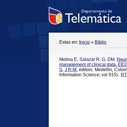
Estas en:
Inicio
»
Biblio
Molina E
,
Salazar R
,
G. DM
.
Neur
management of clinical data, EEG
S
,
J R-M
, editors. Medellin, Col
Information Science; vol 915).
RT