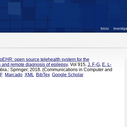
Inicio
Investig
oEHR: open source telehealth system for the
 and remote diagnosis of epilepsy
. Vol 915.
J. F-G
,
E. L-
ombia.: Springer; 2018. (Communications in Computer and
F
Marcado
XML
BibTex
Google Scholar