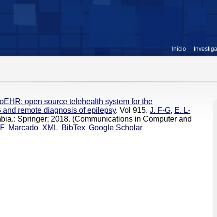
Inicio
Investig
oEHR: open source telehealth system for the
 and remote diagnosis of epilepsy
. Vol 915.
J. F-G
,
E. L-
ombia.: Springer; 2018. (Communications in Computer and
F
Marcado
XML
BibTex
Google Scholar