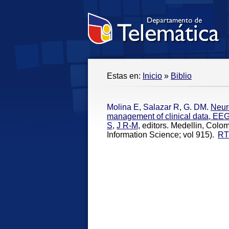
Estas en:
Inicio
»
Biblio
Molina E
,
Salazar R
,
G. DM
.
Neur
management of clinical data, EEG
S
,
J R-M
, editors. Medellin, Col
Information Science; vol 915).
RT