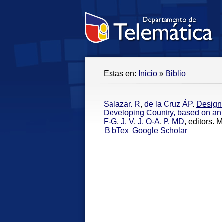
Estas en:
Inicio
»
Biblio
Salazar. R
,
de la Cruz ÁP
.
Design 
Developing Country, based on an I
F-G
,
J. V
,
J. O-A
,
P. MD
, editors. 
BibTex
Google Scholar