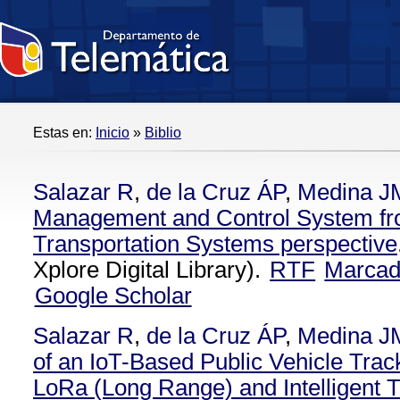
Estas en:
Inicio
»
Biblio
Salazar R
,
de la Cruz ÁP
,
Medina J
Management and Control System from
Transportation Systems perspective
Xplore Digital Library).
RTF
Marca
Google Scholar
Salazar R
,
de la Cruz ÁP
,
Medina J
of an IoT-Based Public Vehicle Tra
LoRa (Long Range) and Intelligent T