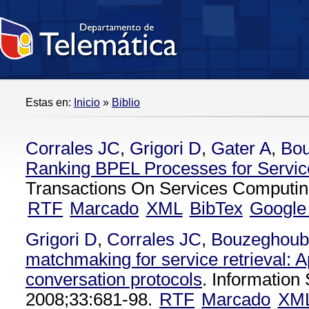
Estas en:
Inicio
»
Biblio
Corrales JC
,
Grigori D
,
Gater A
,
Bo
Ranking BPEL Processes for Servic
Transactions On Services Computing
RTF
Marcado
XML
BibTex
Google
Grigori D
,
Corrales JC
,
Bouzeghou
matchmaking for service retrieval: Ap
conversation protocols
. Information
2008;33:681-98.
RTF
Marcado
XM