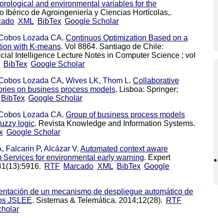
orological and environmental variables for the
so Ibérico de Agroingeniería y Ciencias Hortícolas,.
cado
XML
BibTex
Google Scholar
Cobos Lozada CA
.
Continuos Optimization Based on a
ution with K-means
. Vol 8864. Santiago de Chile:
icial Intelligence Lecture Notes in Computer Science ; vol
BibTex
Google Scholar
Cobos Lozada CA
,
Wives LK
,
Thom L
.
Collaborative
tories on business process models
. Lisboa: Springer;
BibTex
Google Scholar
Cobos Lozada CA
.
Group of business process models
uzzy logic
. Revista Knowledge and Information Systems.
x
Google Scholar
A
,
Falcarin P
,
Alcázar V
.
Automated context aware
Services for environmental early warning
. Expert
41(13):5916.
RTF
Marcado
XML
BibTex
Google
ntación de un mecanismo de despliegue automático de
nos JSLEE
. Sistemas & Telemática. 2014;12(28).
RTF
holar