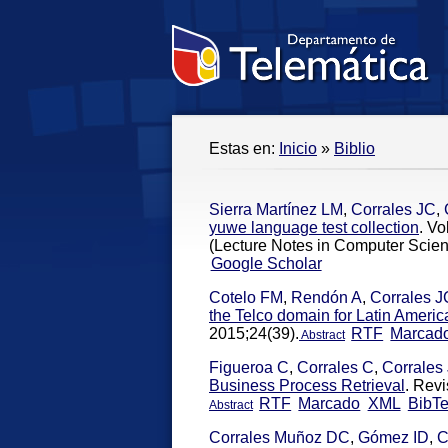
Estas en:
Inicio
»
Biblio
Sierra Martínez LM
,
Corrales JC
,
yuwe language test collection
. Vo
(Lecture Notes in Computer Scien
Google Scholar
Cotelo FM
,
Rendón A
,
Corrales J
the Telco domain for Latin Ameri
2015;24(39).
RTF
Marcad
Abstract
Figueroa C
,
Corrales C
,
Corrales
Business Process Retrieval
. Rev
RTF
Marcado
XML
BibT
Abstract
Corrales Muñoz DC
,
Gómez ID
,
C