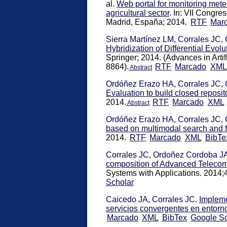
al.
Web portal for monitoring mete
agricultural sector
. In: VII Congre
Madrid, España; 2014.
RTF
Mar
Sierra Martínez LM
,
Corrales JC
,
Hybridization of Differential Evol
Springer; 2014. (Advances in Artif
8864).
RTF
Marcado
XML
Abstract
Ordóñez Erazo HA
,
Corrales JC
,
Evaluation to build closed reposi
2014.
RTF
Marcado
XML
Abstract
Ordóñez Erazo HA
,
Corrales JC
,
based on multimodal search and f
2014.
RTF
Marcado
XML
BibTe
Corrales JC
,
Ordoñez Cordoba J
composition of Advanced Telecom 
Systems with Applications. 2014;
Scholar
Caicedo JA
,
Corrales JC
.
Impleme
servicios convergentes en entor
Marcado
XML
BibTex
Google Sc