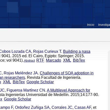
Inicio
Investig
Cobos Lozada CA
,
Rojas Curieux T
.
Building a nasa
l 9041. 2015 ed. El Cairo, Egipto: Springer; 2015.
ce; vol 9041).
RTF
Marcado
XML
BibTex
Abstract
C
,
Rojas Meléndez JA
.
Challenges of SOA adoption in
can researchers
. Revista Facultad de Ingeniería.
o
XML
BibTex
Google Scholar
 JC
,
Figueroa Martínez CN
.
A Multilevel Approach for
ista Ingenierías Universidad de Medellín. 2015;14:177-90.
ex
Google Scholar
ampo F
,
Ordoñez Zuñiga SA
,
Corrales JC
,
Casas AF
, et