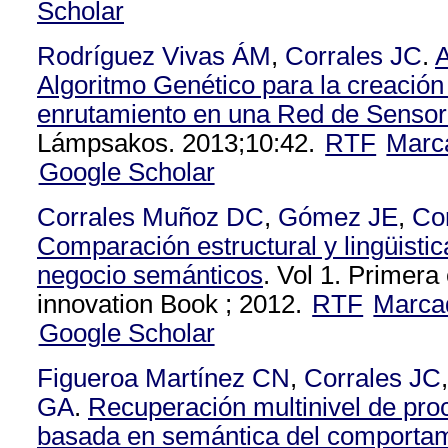
Scholar
Rodríguez Vivas ÁM
,
Corrales JC
.
A
Algoritmo Genético para la creación
enrutamiento en una Red de Sensore
Lámpsakos. 2013;10:42.
RTF
Marc
Google Scholar
Corrales Muñoz DC
,
Gómez JE
,
Co
Comparación estructural y lingüisti
negocio semánticos
. Vol 1. Primer
innovation Book ; 2012.
RTF
Marca
Google Scholar
Figueroa Martínez CN
,
Corrales JC
GA
.
Recuperación multinivel de pro
basada en semántica del comporta