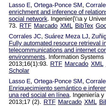
Lasso E
,
Ortega-Ponce SM
,
Corral
enrichment and inference of relation
social network
. Ingenier{\'ıa y Univ
73.
RTF
Marcado
XML
BibTex
Goo
Corrales JC
,
Suárez Meza LJ
,
Zuñi
Fully automated resource retrieval i
telecommunications and internet co
environments
. Information Systems 
2013;16(1):93.
RTF
Marcado
XML
Scholar
Lasso E
,
Ortega-Ponce SM
,
Corral
Enriquecimiento semántico e inferen
una red social en línea
. Ingeniería y
2013;17 (2).
RTF
Marcado
XML
Bi