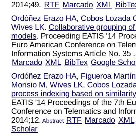
2014;49.
RTF
Marcado
XML
BibTe
Ordóñez Erazo HA
,
Cobos Lozada 
Wives LK
.
Collaborative grouping o
models
. Proceeding EATIS '14 Proce
Euro American Conference on Telem
Information Systems Article No. 35 .
Marcado
XML
BibTex
Google Scho
Ordóñez Erazo HA
,
Figueroa Martí
Morisio M
,
Wives LK
,
Cobos Lozad
process indexing based on similarit
EATIS '14 Proceedings of the 7th E
Conference on Telematics and Info
2014;12.
RTF
Marcado
XML
Abstract
Scholar