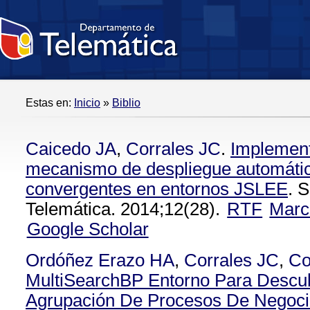
Estas en:
Inicio
»
Biblio
Caicedo JA
,
Corrales JC
.
Implement
mecanismo de despliegue automátic
convergentes en entornos JSLEE
. 
Telemática. 2014;12(28).
RTF
Marc
Google Scholar
Ordóñez Erazo HA
,
Corrales JC
,
Co
MultiSearchBP Entorno Para Descub
Agrupación De Procesos De Negoc