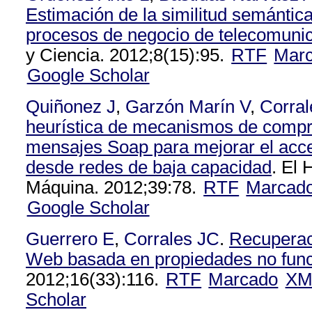
Estimación de la similitud semántica
procesos de negocio de telecomuni
y Ciencia. 2012;8(15):95.
RTF
Mar
Google Scholar
Quiñonez J
,
Garzón Marín V
,
Corral
heurística de mecanismos de compr
mensajes Soap para mejorar el acc
desde redes de baja capacidad
. El
Máquina. 2012;39:78.
RTF
Marcad
Google Scholar
Guerrero E
,
Corrales JC
.
Recuperac
Web basada en propiedades no func
2012;16(33):116.
RTF
Marcado
XM
Scholar