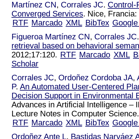
Martínez CN
,
Corrales JC
.
Control-
Converged Services
. Nice, Francia:
RTF
Marcado
XML
BibTex
Google
Figueroa Martínez CN
,
Corrales JC
.
retrieval based on behavioral seman
2012;17:120.
RTF
Marcado
XML
B
Scholar
Corrales JC
,
Ordoñez Cordoba JA
,
P
.
An Automated User-Centered Pla
Decision Support in Environmental 
Advances in Artificial Intelligence
Lecture Notes in Computer Science
RTF
Marcado
XML
BibTex
Google
Ordoñez Ante L
,
Bastidas Narváez 