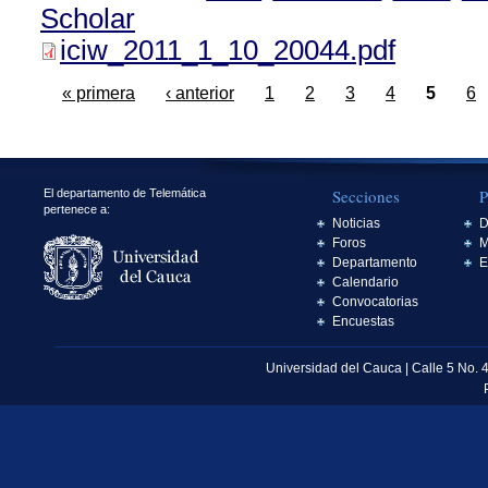
Scholar
iciw_2011_1_10_20044.pdf
« primera
‹ anterior
1
2
3
4
5
6
Secciones
P
El departamento de Telemática
pertenece a:
Noticias
D
Foros
M
Departamento
E
Calendario
Convocatorias
Encuestas
Universidad del Cauca | Calle 5 No. 