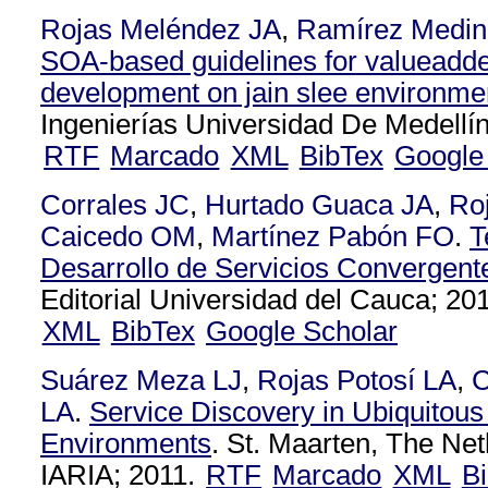
Rojas Meléndez JA
,
Ramírez Medin
SOA-based guidelines for valueadde
development on jain slee environme
Ingenierías Universidad De Medellín
RTF
Marcado
XML
BibTex
Google
Corrales JC
,
Hurtado Guaca JA
,
Ro
Caicedo OM
,
Martínez Pabón FO
.
T
Desarrollo de Servicios Convergent
Editorial Universidad del Cauca; 201
XML
BibTex
Google Scholar
Suárez Meza LJ
,
Rojas Potosí LA
,
C
LA
.
Service Discovery in Ubiquitou
Environments
. St. Maarten, The Net
IARIA; 2011.
RTF
Marcado
XML
B