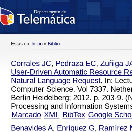
Estas en:
Inicio
»
Biblio
Corrales JC
,
Pedraza EC
,
Zuñiga J
User-Driven Automatic Resource Re
Natural Language Request
. In: Lec
Computer Science. Vol 7337. Nether
Berlin Heidelberg; 2012. p. 203-9. 
Processing and Information Systems 
Marcado
XML
BibTex
Google Scho
Benavides A
,
Enriquez G
,
Ramírez 