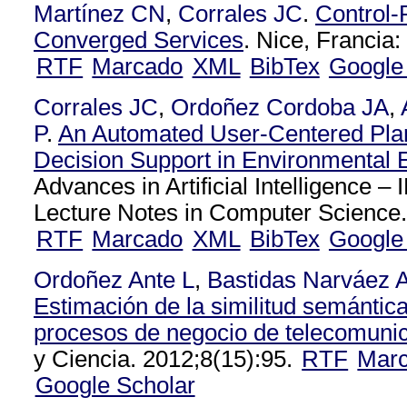
Martínez CN
,
Corrales JC
.
Control-
Converged Services
. Nice, Francia:
RTF
Marcado
XML
BibTex
Google
Corrales JC
,
Ordoñez Cordoba JA
,
P
.
An Automated User-Centered Pla
Decision Support in Environmental 
Advances in Artificial Intelligence
Lecture Notes in Computer Science
RTF
Marcado
XML
BibTex
Google
Ordoñez Ante L
,
Bastidas Narváez 
Estimación de la similitud semántica
procesos de negocio de telecomuni
y Ciencia. 2012;8(15):95.
RTF
Mar
Google Scholar