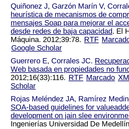
Quiñonez J
,
Garzón Marín V
,
Corral
heurística de mecanismos de compr
mensajes Soap para mejorar el acc
desde redes de baja capacidad
. El
Máquina. 2012;39:78.
RTF
Marcad
Google Scholar
Guerrero E
,
Corrales JC
.
Recuperac
Web basada en propiedades no func
2012;16(33):116.
RTF
Marcado
XM
Scholar
Rojas Meléndez JA
,
Ramírez Medin
SOA-based guidelines for valueadde
development on jain slee environme
Ingenierías Universidad De Medellín