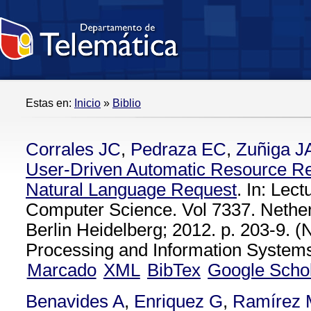
Estas en:
Inicio
»
Biblio
Corrales JC
,
Pedraza EC
,
Zuñiga J
User-Driven Automatic Resource Re
Natural Language Request
. In: Lec
Computer Science. Vol 7337. Nether
Berlin Heidelberg; 2012. p. 203-9. 
Processing and Information Systems 
Marcado
XML
BibTex
Google Scho
Benavides A
,
Enriquez G
,
Ramírez 