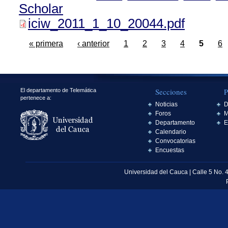
Scholar
iciw_2011_1_10_20044.pdf
« primera
‹ anterior
1
2
3
4
5
6
Secciones
P
El departamento de Telemática
pertenece a:
Noticias
D
Foros
M
Departamento
E
Calendario
Convocatorias
Encuestas
Universidad del Cauca | Calle 5 No. 