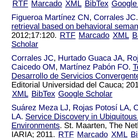
RTF
Marcado
XML
BibTex
Google
Figueroa Martínez CN
,
Corrales JC
.
retrieval based on behavioral seman
2012;17:120.
RTF
Marcado
XML
B
Scholar
Corrales JC
,
Hurtado Guaca JA
,
Ro
Caicedo OM
,
Martínez Pabón FO
.
T
Desarrollo de Servicios Convergent
Editorial Universidad del Cauca; 201
XML
BibTex
Google Scholar
Suárez Meza LJ
,
Rojas Potosí LA
,
C
LA
.
Service Discovery in Ubiquitou
Environments
. St. Maarten, The Net
IARIA; 2011.
RTF
Marcado
XML
B