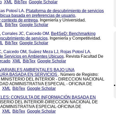
o
XML
BibTex
Google Scholar
as Potosí LA
.
Plataforma de descubrimiento de servicios
bicua basada en preferencias de usuario,
y contexto de entrega
. Ingeniería y Universidad.
ML
BibTex
Google Scholar
,
Corrales JC
,
Caicedo OM
.
Be4SeD: Benchmarking
escubrimiento de servicios
. Ingeniería y Competitividad.
ML
BibTex
Google Scholar
C
,
Caicedo OM
,
Suárez Meza LJ
,
Rojas Potosí LA
.
de Servicios en Ambientes Ubicuos
. Revista Facultad De
rcado
XML
BibTex
Google Scholar
VARIABLES AMBIENTALES BAJO UNA
URA BASADA EN SERVICIOS
. Número de Registro:
ed. MINISTERIO DEL INTERIOR - DIRECCION NACIONAL
AD ADMINISTRATIVA ESPECIAL - OFICINA DE
o
XML
BibTex
Google Scholar
ELES: CONSULTA DE INFORMACIÓN BASADA EN
NISERIO DEL INTERIOR-DIRECCION NACIONAL DE
DMINISTRATIVA ESPECIAL-OFICINA DE
o
XML
BibTex
Google Scholar