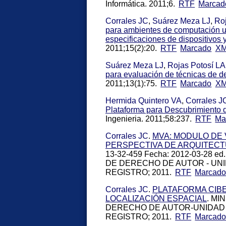
Informática. 2011;6.
RTF
Marcad
Corrales JC
,
Suárez Meza LJ
,
Roj
para ambientes de computación u
especificaciones de dispositivos 
2011;15(2):20.
RTF
Marcado
X
Suárez Meza LJ
,
Rojas Potosí LA
para evaluación de técnicas de d
2011;13(1):75.
RTF
Marcado
X
Hermida Quintero VA
,
Corrales J
Plataforma para Descubrimiento 
Ingenieria. 2011;58:237.
RTF
Ma
Corrales JC
.
MVA: MODULO DE 
PERSPECTIVA DE ARQUITECT
13-32-459 Fecha: 2012-03-28 
DE DERECHO DE AUTOR - UNID
REGISTRO; 2011.
RTF
Marcad
Corrales JC
.
PLATAFORMA CIB
LOCALIZACIÓN ESPACIAL
. MI
DERECHO DE AUTOR-UNIDAD A
REGISTRO; 2011.
RTF
Marcad