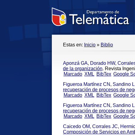
Estas en:
Inicio
»
Biblio
Aponzá GA
,
Dorado HW
,
Corrale
de la organización
. Revista Ingen
Marcado
XML
BibTex
Google Sc
Figueroa Martínez CN
,
Sandino L
recuperación de procesos de neg
Marcado
XML
BibTex
Google Sc
Figueroa Martínez CN
,
Sandino L
recuperación de procesos de neg
Marcado
XML
BibTex
Google Sc
Caicedo OM
,
Corrales JC
,
Hermid
Composición de Servicios en Am