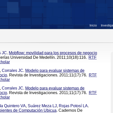
Inicio
Investig
s JC
.
Mobflow: movilidad para los procesos de negocio
ierías Universidad De Medellín. 2011;10(18):116.
RTF
holar
,
Corrales JC
.
Modelo para evaluar sistemas de
ocio
. Revista de Investigaciones. 2011;11(17):76.
RTF
holar
,
Corrales JC
.
Modelo para evaluar sistemas de
ocio
. Revista de Investigaciones. 2011;11(17):76.
RTF
holar
a Quintero VA
,
Suárez Meza LJ
,
Rojas Potosí LA
.
bientes de Computación Ubicua
. Cadernos De