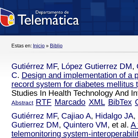
Estas en:
Inicio
»
Biblio
Gutiérrez MF
,
López Gutierrez DM
,
C
.
Design and implementation of a p
record system for diabetes mellitus 
Studies In Health Technology And In
RTF
Marcado
XML
BibTex
Abstract
Gutiérrez MF
,
Cajiao A
,
Hidalgo JA
,
Gutierrez DM
,
Quintero VM
, et al.
A 
telemonitoring system-interoperabili