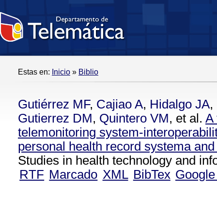
Estas en:
Inicio
»
Biblio
Gutiérrez MF
,
Cajiao A
,
Hidalgo JA
,
Gutierrez DM
,
Quintero VM
, et al.
A 
telemonitoring system-interoperabili
personal health record systema and 
Studies in health technology and inf
RTF
Marcado
XML
BibTex
Google