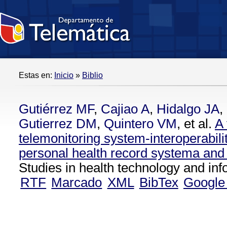
Estas en:
Inicio
»
Biblio
Gutiérrez MF
,
Cajiao A
,
Hidalgo JA
,
Gutierrez DM
,
Quintero VM
, et al.
A 
telemonitoring system-interoperabili
personal health record systema and 
Studies in health technology and inf
RTF
Marcado
XML
BibTex
Google