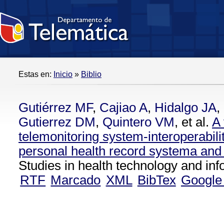
Estas en:
Inicio
»
Biblio
Gutiérrez MF
,
Cajiao A
,
Hidalgo JA
,
Gutierrez DM
,
Quintero VM
, et al.
A 
telemonitoring system-interoperabili
personal health record systema and 
Studies in health technology and inf
RTF
Marcado
XML
BibTex
Google