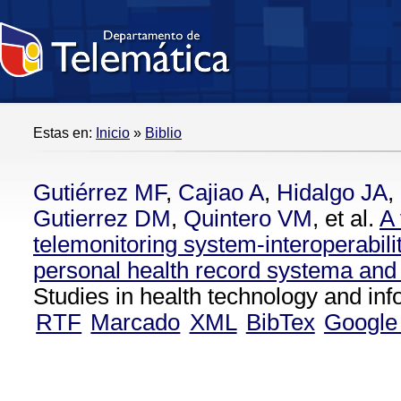
Estas en:
Inicio
»
Biblio
Gutiérrez MF
,
Cajiao A
,
Hidalgo JA
,
Gutierrez DM
,
Quintero VM
, et al.
A 
telemonitoring system-interoperabili
personal health record systema and 
Studies in health technology and inf
RTF
Marcado
XML
BibTex
Google