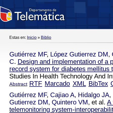
Estas en:
Inicio
»
Biblio
Gutiérrez MF
,
López Gutierrez DM
,
C
.
Design and implementation of a p
record system for diabetes mellitus 
Studies In Health Technology And In
RTF
Marcado
XML
BibTex
Abstract
Gutiérrez MF
,
Cajiao A
,
Hidalgo JA
,
Gutierrez DM
,
Quintero VM
, et al.
A 
telemonitoring system-interoperabili