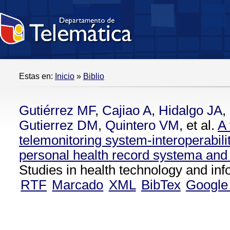
Estas en:
Inicio
»
Biblio
Gutiérrez MF
,
Cajiao A
,
Hidalgo JA
,
Gutierrez DM
,
Quintero VM
, et al.
A 
telemonitoring system-interoperabili
personal health record systema and 
Studies in health technology and inf
RTF
Marcado
XML
BibTex
Google