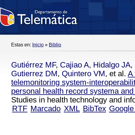
Estas en:
Inicio
»
Biblio
Gutiérrez MF
,
Cajiao A
,
Hidalgo JA
,
Gutierrez DM
,
Quintero VM
, et al.
A 
telemonitoring system-interoperabili
personal health record systema and 
Studies in health technology and inf
RTF
Marcado
XML
BibTex
Google