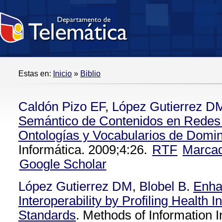
Estas en:
Inicio
»
Biblio
Caldón Pizo EF
,
López Gutierrez D
Semántico de Contenidos en Redes
Ontologías y Vocabularios de Domin
Informática. 2009;4:26.
RTF
Marca
Google Scholar
López Gutierrez DM
,
Blobel B
.
Enha
Interoperability by Profiling Health I
Standards
. Methods of Information 