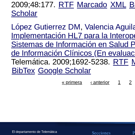
2009;48:177.
RTF
Marcado
XML
B
Scholar
López Gutierrez DM
,
Valencia Agui
Implementación HL7 para la Interope
Sistemas de Información en Salud P
de Información Clínicos (En evaluac
Telemática. 2009;1692-5238.
RTF
BibTex
Google Scholar
« primera
‹ anterior
1
2
Secciones
P
El departamento de Telemática