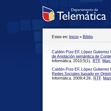
Estas en:
Inicio
»
Biblio
Caldón Pizo EF
,
López Gutierrez
de Anotación semántica de Conte
Informática. 2010;5(1).
RTF
Mar
Caldón Pizo EF
,
López Gutierrez
Redes Sociales basado en Ontolo
Informática. 2009;4:26.
RTF
Mar