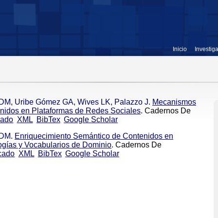
Inicio
Investig
 DM
,
Uribe Gómez GA
,
Wives LK
,
Palazzo J
.
Mecanismos
nidos en Plataformas de Redes Sociales
. Cadernos De
cado
XML
BibTex
Google Scholar
 DM
.
Enriquecimiento Semántico de Contenidos en
gías y Vocabularios de Dominio
. Cadernos De
cado
XML
BibTex
Google Scholar